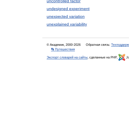
uncontrolled factor
undesigned experiment
unexpected variation
unexplained variability
© Академик, 2000-2026
Обратная связь:
Техподдерж
👣 Путешествия
Экспорт словарей на сайты
, сделанные на PHP,
Jo