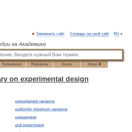
Запомнить сайт
Словарь на свой сайт
RU
едии на Академике
Толкования
Переводы
Книги
Игры ⚽
ary on experimental design
unexplained variance
uniformly minimum variance
uniqueness
unit experiment