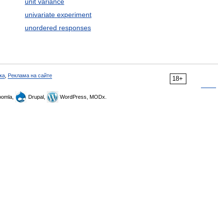
unit variance
univariate experiment
unordered responses
ка
,
Реклама на сайте
18+
omla,
Drupal,
WordPress, MODx.